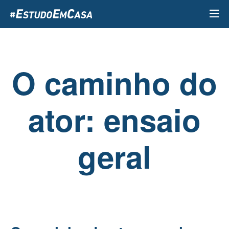
Passar
para
o
conteúdo
principal
O caminho do
ator: ensaio
geral