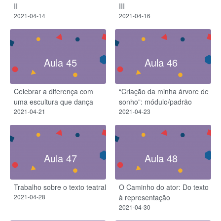
II
III
2021-04-14
2021-04-16
Aula 45
Aula 46
Celebrar a diferença com
“Criação da minha árvore de
uma escultura que dança
sonho”: módulo/padrão
2021-04-21
2021-04-23
Aula 47
Aula 48
Trabalho sobre o texto teatral
O Caminho do ator: Do texto
2021-04-28
à representação
2021-04-30