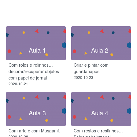
Aula 1
Aula 2
Com rolos e rolinhos…
Criar e pintar com
decorar/recuperar objetos
guardanapos
com papel de jornal
2020-10-23
2020-10-21
Aula 3
Aula 4
Com arte e com Musgami.
Com restos e restinhos…
2020-10-28
Belos trabalhinhos!