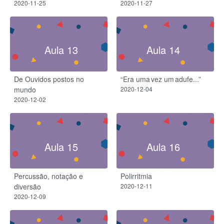
2020-11-25
2020-11-27
Aula 13
Aula 14
De Ouvidos postos no
“Era uma vez um adufe...”
mundo
2020-12-04
2020-12-02
Aula 15
Aula 16
Percussão, notação e
Polirritmia
diversão
2020-12-11
2020-12-09