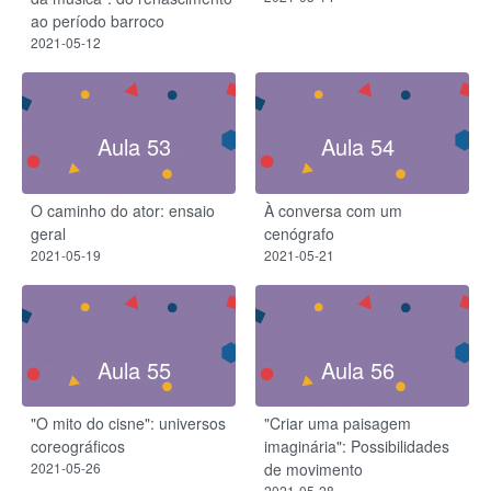
ao período barroco
2021-05-12
Aula 53
Aula 54
O caminho do ator: ensaio
À conversa com um
geral
cenógrafo
2021-05-19
2021-05-21
Aula 55
Aula 56
"O mito do cisne": universos
"Criar uma paisagem
coreográficos
imaginária": Possibilidades
2021-05-26
de movimento
2021-05-28