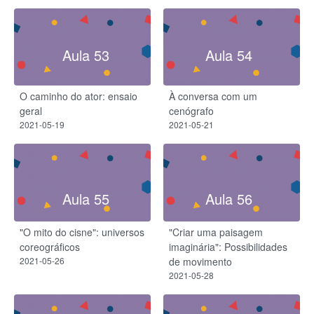
Aula 53
Aula 54
O caminho do ator: ensaio
À conversa com um
geral
cenógrafo
2021-05-19
2021-05-21
Aula 55
Aula 56
"O mito do cisne": universos
"Criar uma paisagem
coreográficos
imaginária": Possibilidades
2021-05-26
de movimento
2021-05-28