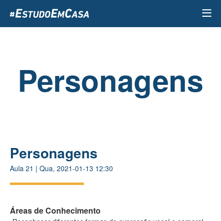
Passar
para
o
conteúdo
principal
Personagens
Personagens
Aula
21
|
Qua, 2021-01-13 12:30
Áreas de Conhecimento