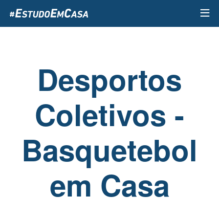
Passar
para
o
conteúdo
principal
Desportos
Coletivos -
Basquetebol
em Casa