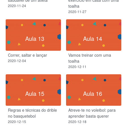
saudável de um atleta
exercício em casa com uma
2020-11-24
toalha
2020-11-27
Aula 13
Aula 14
Correr, saltar e lançar
Vamos treinar com uma
2020-12-04
toalha
2020-12-11
Aula 15
Aula 16
Regras e técnicas do drible
Atreve-te no voleibol: para
no basquetebol
aprender basta querer
2020-12-15
2020-12-18