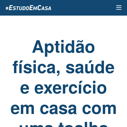
Passar
para
o
conteúdo
principal
Aptidão
física, saúde
e exercício
em casa com