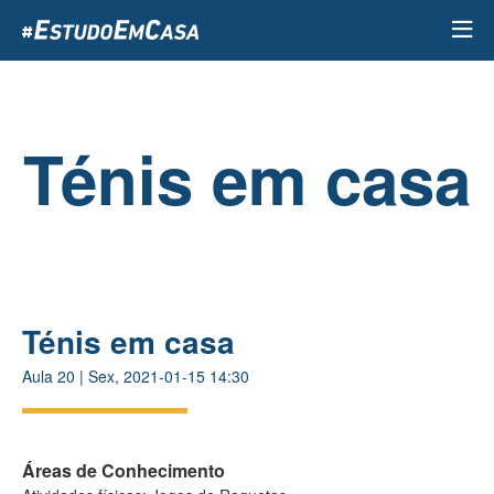
Passar
para
o
conteúdo
principal
Ténis em casa
Ténis em casa
Aula
20
|
Sex, 2021-01-15 14:30
Áreas de Conhecimento