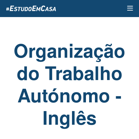
Passar
para
o
conteúdo
principal
Organização
do Trabalho
Autónomo -
Inglês