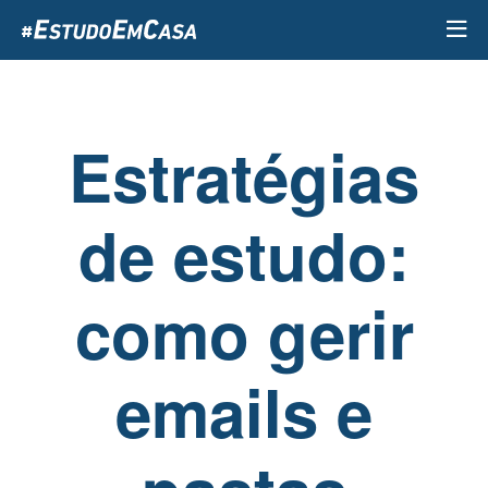
Passar
para
o
conteúdo
principal
Estratégias
de estudo:
como gerir
emails e