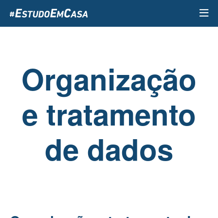
Passar
para
o
conteúdo
principal
Organização
e tratamento
de dados​