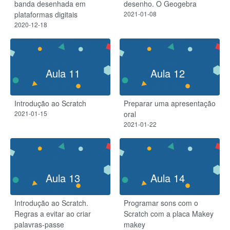
banda desenhada em
desenho. O Geogebra
plataformas digitais
2021-01-08
2020-12-18
Aula 11
Aula 12
Introdução ao Scratch
Preparar uma apresentação
2021-01-15
oral
2021-01-22
Aula 13
Aula 14
Introdução ao Scratch.
Programar sons com o
Regras a evitar ao criar
Scratch com a placa Makey
palavras-passe
makey