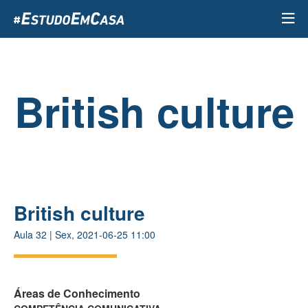
Passar
para
o
conteúdo
principal
British culture
British culture
Aula
32
|
Sex, 2021-06-25 11:00
Áreas de Conhecimento