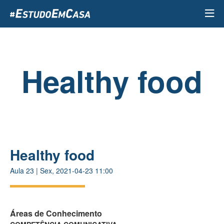
Passar
para
o
conteúdo
principal
Healthy food
Healthy food
Aula
23
|
Sex, 2021-04-23 11:00
Áreas de Conhecimento