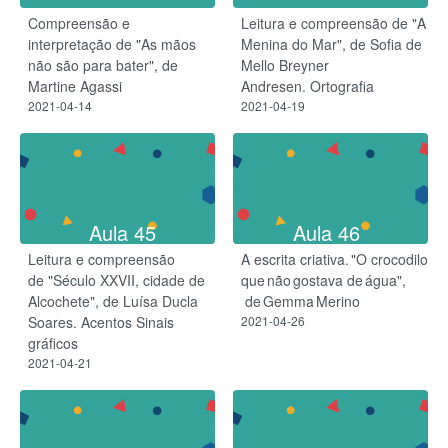
Compreensão e
Leitura e compreensão de "A
interpretação de "As mãos
Menina do Mar", de Sofia de
não são para bater", de
Mello Breyner
Martine Agassi
Andresen. Ortografia
2021-04-14
2021-04-19
Aula 45
Aula 46
Leitura e compreensão
A escrita criativa. "O crocodilo
de "Século XXVII, cidade de
que não gostava de água",​
Alcochete", de Luísa Ducla
de Gemma Merino
Soares. Acentos Sinais
2021-04-26
gráficos
2021-04-21