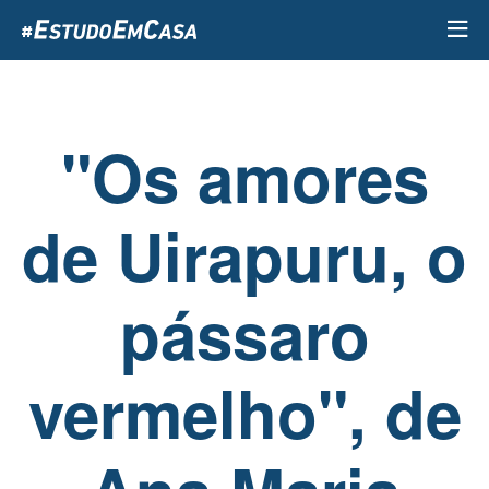
Passar
para
o
conteúdo
principal
"Os amores
de Uirapuru, o
pássaro
vermelho", de