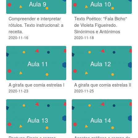
Aula 9
Aula 10
Compreender e interpretar
Texto Poético: "Fala Bicho"
rótulos. Texto instrucional: a
de Violeta Figueiredo.
receita.
Sinónimos e Antónimos
2020-11-16
2020-11-18
Aula 11
Aula 12
A girafa que comia estrelas I
A girafa que comia estrelas II
2020-11-23
2020-11-25
Aula 13
Aula 14
Pontuar: Sinais e regras
Acentos gráficos e regras de