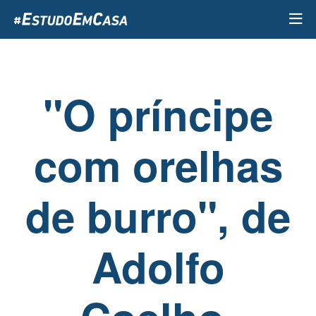
Passar
para
o
conteúdo
principal
"O príncipe
com orelhas
de burro", de
Adolfo