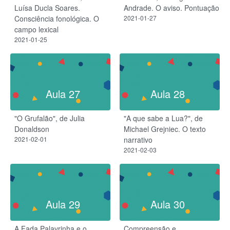
Luísa Ducla Soares.
Andrade. O aviso. Pontuação
Consciência fonológica. O
2021-01-27
campo lexical
2021-01-25
Aula 27
Aula 28
"O Grufalão", de Julia
"A que sabe a Lua?", de
Donaldson
Michael Grejniec. O texto
2021-02-01
narrativo
2021-02-03
Aula 29
Aula 30
A Fada Palavrinha e o
Compreensão e