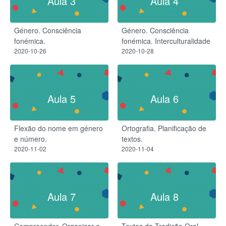
Aula 3
Aula 4
Género. Consciência
Género. Consciência
fonémica.
fonémica. Interculturalidade
2020-10-26
2020-10-28
Aula 5
Aula 6
Flexão do nome em género
Ortografia. Planificação de
e número.
textos.
2020-11-02
2020-11-04
Aula 7
Aula 8
Compreender, Organizar e
Textos da Tradição Oral