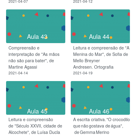
2021-04-07
2021-04-12
Aula 43
Aula 44
Compreensão e
Leitura e compreensão de "A
interpretação de "As mãos
Menina do Mar", de Sofia de
não são para bater", de
Mello Breyner
Martine Agassi
Andresen. Ortografia
2021-04-14
2021-04-19
Aula 45
Aula 46
Leitura e compreensão
A escrita criativa. "O crocodilo
de "Século XXVII, cidade de
que não gostava de água",​
Alcochete", de Luísa Ducla
de Gemma Merino