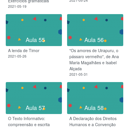
Exercícios gramaticais
2021-05-24
2021-05-19
Aula 55
Aula 56
A lenda de Timor
"Os amores de Uirapuru, o
2021-05-26
pássaro vermelho", de Ana
Maria Magalhães e Isabel
Alçada
2021-05-31
Aula 57
Aula 58
O Texto Informativo:
A Declaração dos Direitos
compreensão e escrita
Humanos e a Convenção