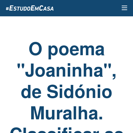
Passar
para
o
conteúdo
principal
O poema
"Joaninha",
de Sidónio
Muralha.