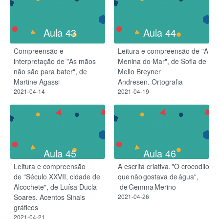
Aula 43
Aula 44
Compreensão e
Leitura e compreensão de "A
interpretação de "As mãos
Menina do Mar", de Sofia de
não são para bater", de
Mello Breyner
Martine Agassi
Andresen. Ortografia
2021-04-14
2021-04-19
Aula 45
Aula 46
Leitura e compreensão
A escrita criativa. "O crocodilo
de "Século XXVII, cidade de
que não gostava de água",​
Alcochete", de Luísa Ducla
de Gemma Merino
Soares. Acentos Sinais
2021-04-26
gráficos
2021-04-21