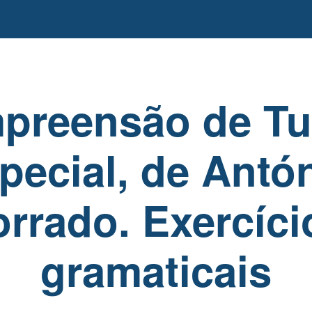
preensão de Tur
pecial, de Antó
orrado. Exercíci
gramaticais