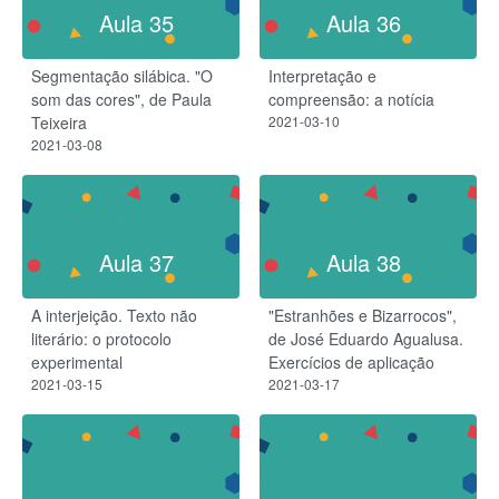
Aula 35
Aula 36
Segmentação silábica. "O
Interpretação e
som das cores", de Paula
compreensão: a notícia
Teixeira
2021-03-10
2021-03-08
Aula 37
Aula 38
A interjeição. Texto não
"Estranhões e Bizarrocos",
literário: o protocolo
de José Eduardo Agualusa.
experimental
Exercícios de aplicação
2021-03-15
2021-03-17