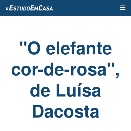
Passar
para
o
conteúdo
principal
"O elefante
cor-de-rosa",
de Luísa
Dacosta