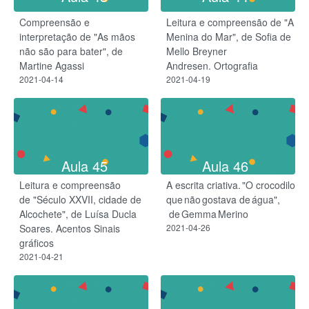
Compreensão e
Leitura e compreensão de "A
interpretação de "As mãos
Menina do Mar", de Sofia de
não são para bater", de
Mello Breyner
Martine Agassi
Andresen. Ortografia
2021-04-14
2021-04-19
Aula 45
Aula 46
Leitura e compreensão
A escrita criativa. "O crocodilo
de "Século XXVII, cidade de
que não gostava de água",​
Alcochete", de Luísa Ducla
de Gemma Merino
Soares. Acentos Sinais
2021-04-26
gráficos
2021-04-21