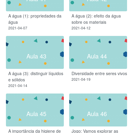
A água (1): propriedades da
A água (2): efeito da água
água
sobre os materiais
2021-04-07
2021-04-12
Aula 43
Aula 44
A água (3): distinguir líquidos
Diversidade entre seres vivos
e sólidos
2021-04-19
2021-04-14
Aula 45
Aula 46
A importância da higiene de
Jogo: Vamos explorar as