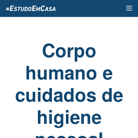
Passar
para
o
conteúdo
principal
Corpo
humano e
cuidados de
higiene