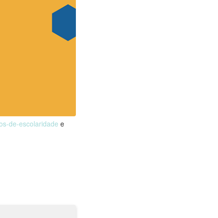
nos-de-escolaridade
e