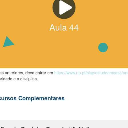
Aula
44
las anteriores, deve entrar em
https://www.rtp.pt/play/estudoemcasa/a
ridade e a disciplina.
ecursos Complementares