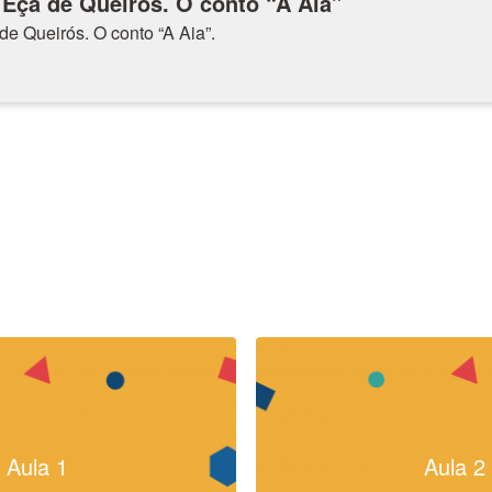
 Eça de Queirós. O conto “A Aia”
de Queirós. O conto “A Aia”.
Aula 1
Aula 2