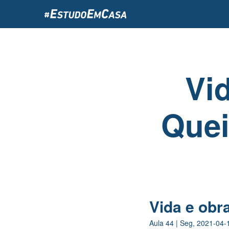
Passar
para
o
conteúdo
principal
Vi
Quei
Vida e obr
Aula
44
|
Seg, 2021-04-