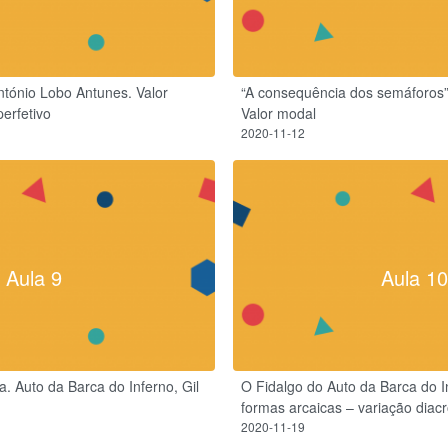
António Lobo Antunes. Valor
“A consequência dos semáforos”
perfetivo
Valor modal
2020-11-12
Aula 9
Aula 10
ra. Auto da Barca do Inferno, Gil
O Fidalgo do Auto da Barca do I
formas arcaicas – variação diacr
2020-11-19