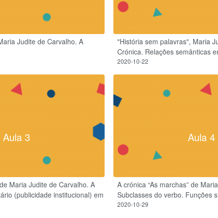
aria Judite de Carvalho. A
"História sem palavras", Maria J
Crónica. Relações semânticas en
2020-10-22
Aula 3
Aula 4
de Maria Judite de Carvalho. A
A crónica “As marchas” de Maria
tário (publicidade institucional) em
Subclasses do verbo. Funções si
2020-10-29