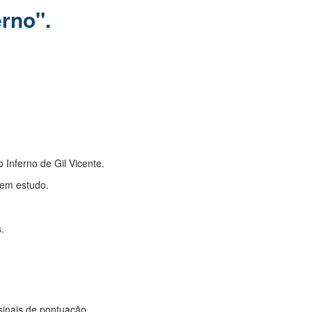
rno".
 Inferno de Gil Vicente.
 em estudo.
.
 sinais de pontuação.