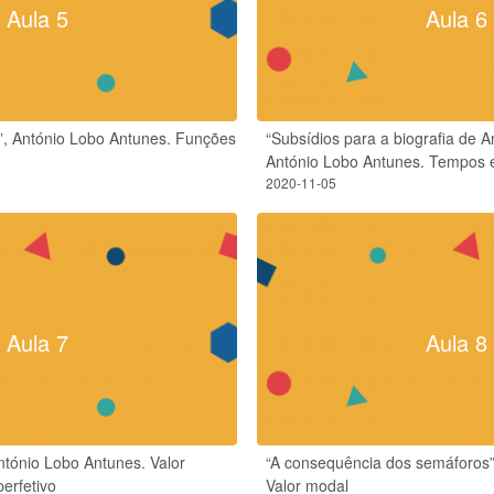
Aula 5
Aula 6
e”, António Lobo Antunes. Funções
“Subsídios para a biografia de 
António Lobo Antunes. Tempos 
2020-11-05
Aula 7
Aula 8
António Lobo Antunes. Valor
“A consequência dos semáforos”
perfetivo
Valor modal