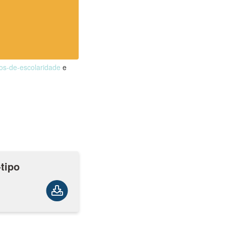
nos-de-escolaridade
e
tipo