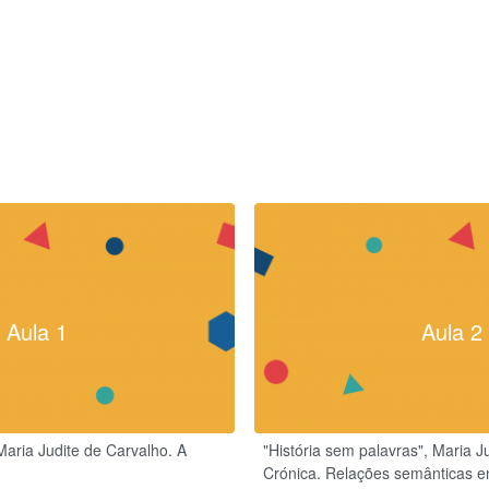
Aula 1
Aula 2
aria Judite de Carvalho. A
"História sem palavras", Maria J
Crónica. Relações semânticas en