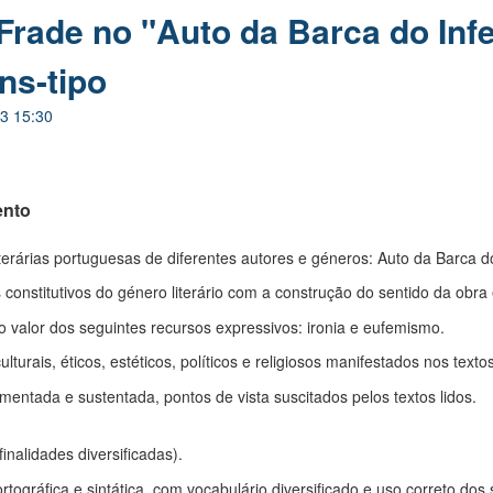
Frade no "Auto da Barca do Infe
ns-tipo
3 15:30
ento
literárias portuguesas de diferentes autores e géneros: Auto da Barca do
constitutivos do género literário com a construção do sentido da obra
 o valor dos seguintes recursos expressivos: ironia e eufemismo.
turais, éticos, estéticos, políticos e religiosos manifestados nos textos
entada e sustentada, pontos de vista suscitados pelos textos lidos.
inalidades diversificadas).
tográfica e sintática, com vocabulário diversificado e uso correto dos