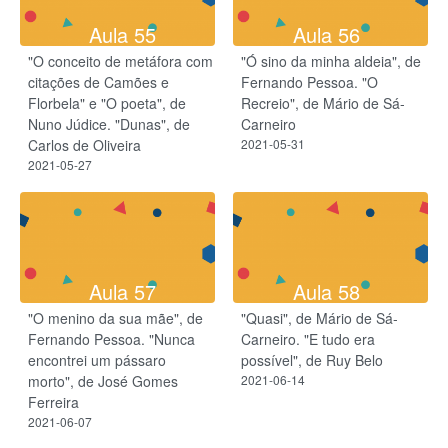
Aula 55
Aula 56
"O conceito de metáfora com
"Ó sino da minha aldeia", de
citações de Camões e
Fernando Pessoa. "O
Florbela" e "O poeta", de
Recreio", de Mário de Sá-
Nuno Júdice. "Dunas", de
Carneiro
Carlos de Oliveira
2021-05-31
2021-05-27
Aula 57
Aula 58
"O menino da sua mãe", de
"Quasi", de Mário de Sá-
Fernando Pessoa. "Nunca
Carneiro. "E tudo era
encontrei um pássaro
possível", de Ruy Belo
morto", de José Gomes
2021-06-14
Ferreira
2021-06-07