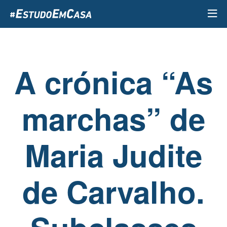
Passar
para
o
conteúdo
principal
A crónica “As
marchas” de
Maria Judite
de Carvalho.