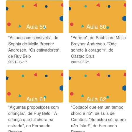
Aula 59
Aula 60
"As pessoas sensíveis", de
"Porque", de Sophia de Mello
Sophia de Mello Breyner
Breyner Andresen. "Ode
Andresen. "Os estivadores",
soneto à coragem", de
de Ruy Belo
Gastão Cruz
2021-06-17
2021-06-21
Aula 61
Aula 62
"Algumas proposições com
"Coitado! que em um tempo
crianças", de Ruy Belo. "A
choro e rio", de Luís de
criança que fui chora na
Camões. "Se estou só, quero
estrada", de Fernando
não ´star!", de Fernando
Pessoa
Pessoa