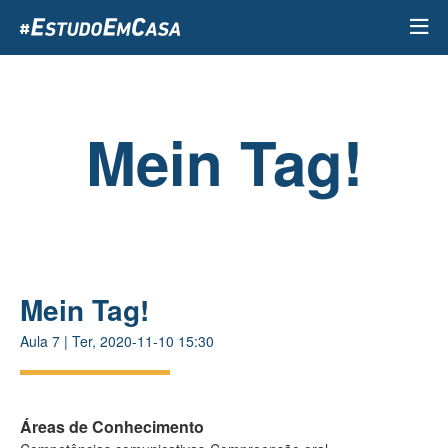
Passar
para
o
conteúdo
principal
Mein Tag!​
Mein Tag!​
Aula
7
|
Ter, 2020-11-10 15:30
Áreas de Conhecimento