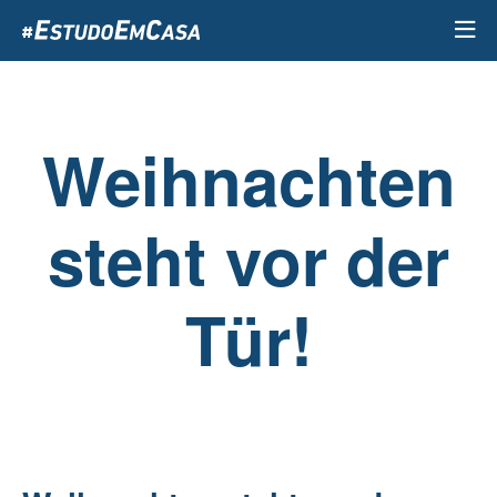
Passar
para
o
conteúdo
principal
Weihnachten
steht vor der
Tür!