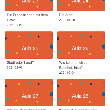
Aula 23
Aula 24
Die Präpositionen mit dem
Die Stadt
Dativ​
2021-01-28
2021-01-26
Aula 25
Aula 26
Stadt oder Land?
Wie komme ich zum
2021-02-02
Bahnhof, bitte?
2021-02-04
Aula 27
Aula 28
Wie fühlst du dich heute?​
Karneval, Fasching oder