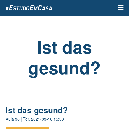
Passar
para
o
conteúdo
principal
Ist das
gesund?
Ist das gesund?
Aula
36
|
Ter, 2021-03-16 15:30