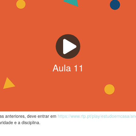
Aula
11
las anteriores, deve entrar em
https://www.rtp.pt/play/estudoemcasa/a
ridade e a disciplina.