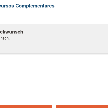
ecursos Complementares
ückwunsch
unsch.