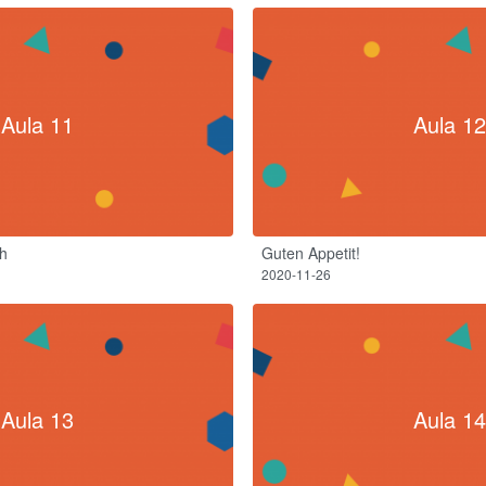
Aula 11
Aula 12
h
Guten Appetit!​
2020-11-26
Aula 13
Aula 14