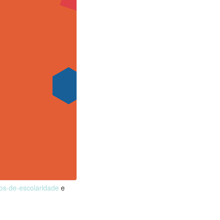
nos-de-escolaridade
e