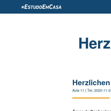
Passar
para
o
conteúdo
principal
Herz
Herzliche
Aula
11
|
Ter, 2020-11-2