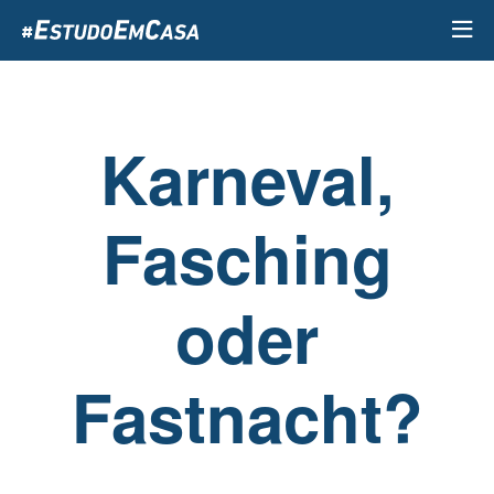
Passar
para
o
conteúdo
principal
Karneval,
Fasching
oder
Fastnacht?​