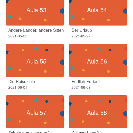
Aula 53
Aula 54
Andere Länder, andere Sitten
Der Urlaub
2021-05-25
2021-05-27
Aula 55
Aula 56
Die Reiseziele
Endlich Ferien!
2021-06-01
2021-06-08
Aula 57
Aula 58
Schule aus, was nun?
Wo war Lena?