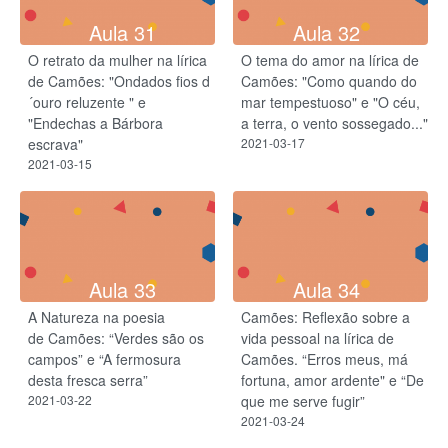
Aula 31
Aula 32
O retrato da mulher na lírica
O tema do amor na lírica de
de Camões: "Ondados fios d
Camões: "Como quando do
´ouro reluzente " e
mar tempestuoso" e "O céu,
"Endechas a Bárbora
a terra, o vento sossegado..."
escrava"
2021-03-17
2021-03-15
Aula 33
Aula 34
A Natureza na poesia
Camões: Reflexão sobre a
de Camões: “Verdes são os
vida pessoal na lírica de
campos” e “A fermosura
Camões. “Erros meus, má
desta fresca serra”
fortuna, amor ardente" e “De
2021-03-22
que me serve fugir”
2021-03-24