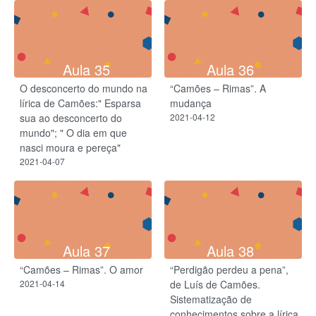
Aula 35
Aula 36
O desconcerto do mundo na
“Camões – Rimas”. A
lírica de Camões:" Esparsa
mudança
sua ao desconcerto do
2021-04-12
mundo"; " O dia em que
nasci moura e pereça"
2021-04-07
Aula 37
Aula 38
“Camões – Rimas”. O amor
“Perdigão perdeu a pena”,
2021-04-14
de Luís de Camões.​
Sistematização de
conhecimentos sobre a lírica