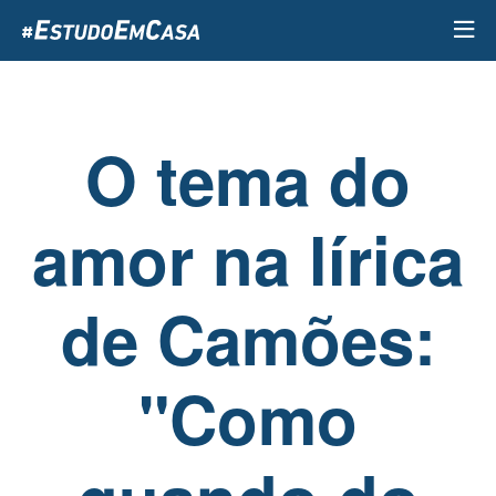
Passar
para
o
conteúdo
principal
O tema do
amor na lírica
de Camões:
"Como