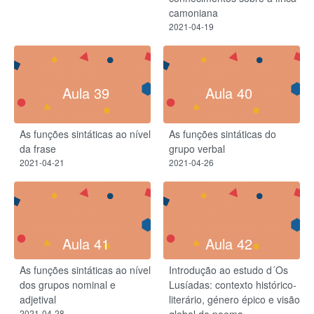
camoniana
2021-04-19
Aula 39
Aula 40
As funções sintáticas ao nível
As funções sintáticas do
da frase
grupo verbal
2021-04-21
2021-04-26
Aula 41
Aula 42
As funções sintáticas ao nível
Introdução ao estudo d´Os
dos grupos nominal e
Lusíadas: contexto histórico-
adjetival
literário, género épico e visão
2021-04-28
global do poema