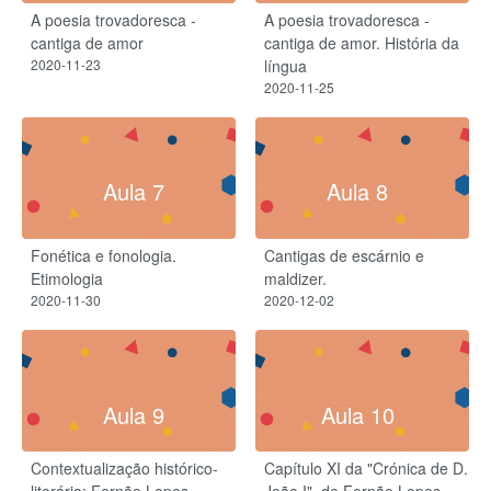
A poesia trovadoresca -
A poesia trovadoresca -
cantiga de amor
cantiga de amor. História da
2020-11-23
língua
2020-11-25
Aula 7
Aula 8
Fonética e fonologia.
Cantigas de escárnio e
Etimologia
maldizer.
2020-11-30
2020-12-02
Aula 9
Aula 10
Contextualização histórico-
Capítulo XI da "Crónica de D.
literária: Fernão Lopes
João I", de Fernão Lopes.