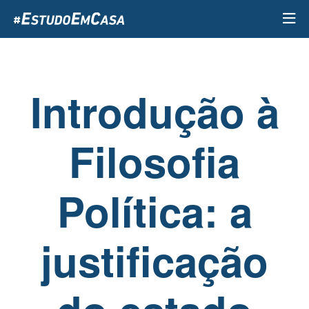
Passar
para
o
conteúdo
principal
Introdução à
Filosofia
Política: a
justificação