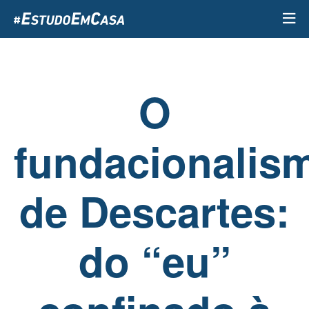
Passar
para
o
conteúdo
principal
O
fundacionalis
de Descartes:
do “eu”