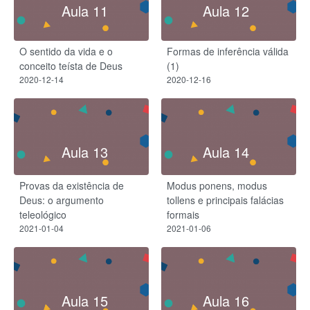
Aula 11
Aula 12
O sentido da vida e o
Formas de inferência válida
conceito teísta de Deus
(1)
2020-12-14
2020-12-16
Aula 13
Aula 14
Provas da existência de
Modus ponens, modus
Deus: o argumento
tollens e principais falácias
teleológico
formais
2021-01-04
2021-01-06
Aula 15
Aula 16