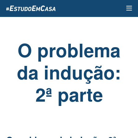
Passar
para
o
conteúdo
principal
O problema
da indução:
2ª parte