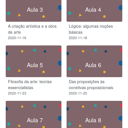
Aula 3
Aula 4
A criação artística e a obra
Lógica: algumas noções
de arte
básicas
2020-11-16
2020-11-18
Aula 5
Aula 6
Filosofia da arte: teorias
Das proposições às
essencialistas
conetivas proposicionais
2020-11-23
2020-11-25
Aula 7
Aula 8