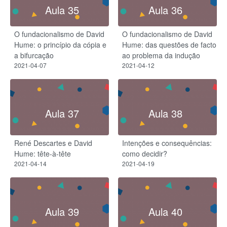
Aula 35
Aula 36
O fundacionalismo de David
O fundacionalismo de David
Hume: o princípio da cópia e
Hume: das questões de facto
a bifurcação
ao problema da indução
2021-04-07
2021-04-12
Aula 37
Aula 38
René Descartes e David
Intenções e consequências:
Hume: tête-à-tête
como decidir?
2021-04-14
2021-04-19
Aula 39
Aula 40