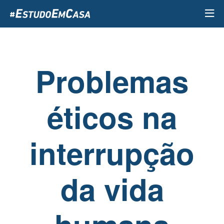
Passar
para
o
conteúdo
principal
Problemas
éticos na
interrupção
da vida