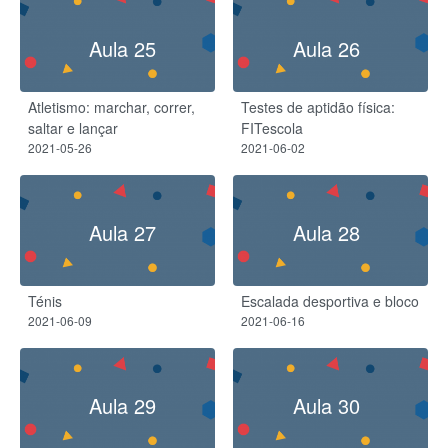
Aula 25
Aula 26
Atletismo: marchar, correr,
Testes de aptidão física:
saltar e lançar
FITescola
2021-05-26
2021-06-02
Aula 27
Aula 28
Ténis
Escalada desportiva e bloco
2021-06-09
2021-06-16
Aula 29
Aula 30