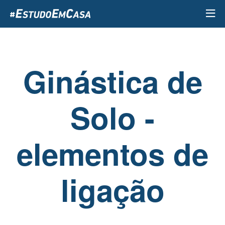
Passar
para
o
conteúdo
principal
Ginástica de
Solo -
elementos de
ligação