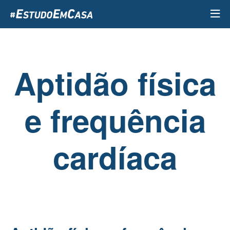
Passar
para
o
conteúdo
principal
Aptidão física
e frequência
cardíaca