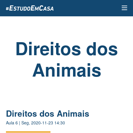
Passar
para
o
conteúdo
principal
Direitos dos
Animais
Direitos dos Animais
Aula
6
|
Seg, 2020-11-23 14:30