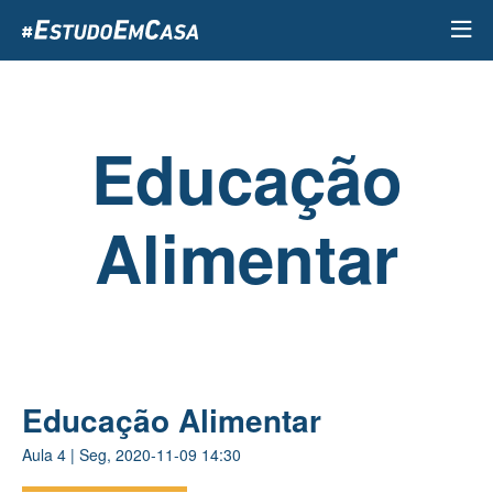
Passar
para
o
conteúdo
principal
Educação
Alimentar
Educação Alimentar
Aula
4
|
Seg, 2020-11-09 14:30