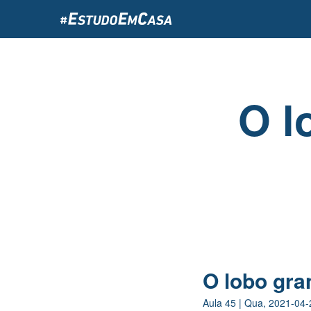
Passar
para
o
conteúdo
principal
O l
O lobo gra
Aula
45
|
Qua, 2021-04-