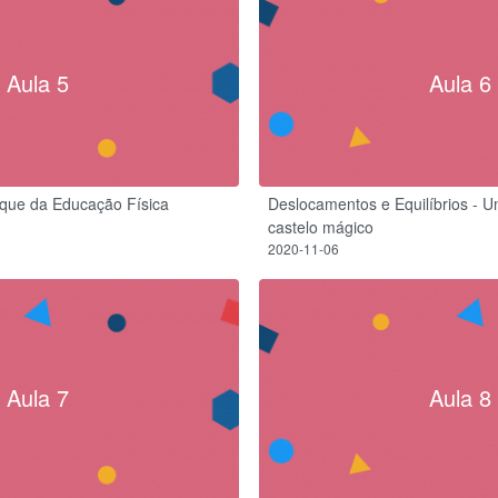
Aula 5
Aula 6
que da Educação Física
Deslocamentos e Equilíbrios - U
castelo mágico
2020-11-06
Aula 7
Aula 8