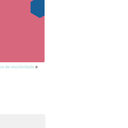
nos-de-escolaridade
e