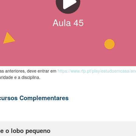
Aula
45
las anteriores, deve entrar em
https://www.rtp.pt/play/estudoemcasa/a
ridade e a disciplina.
ecursos Complementares
 e o lobo pequeno