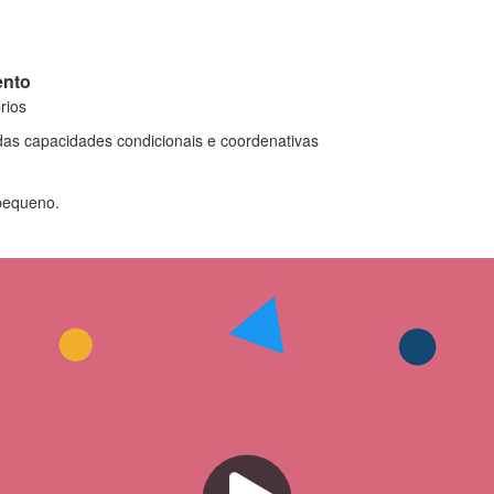
ento
rios
 das capacidades condicionais e coordenativas
pequeno.