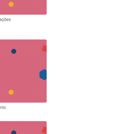
lações
nto