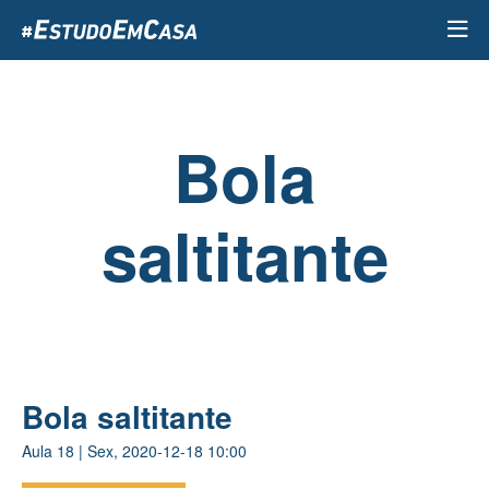
Passar
para
o
conteúdo
principal
Bola
saltitante
Bola saltitante
Aula
18
|
Sex, 2020-12-18 10:00