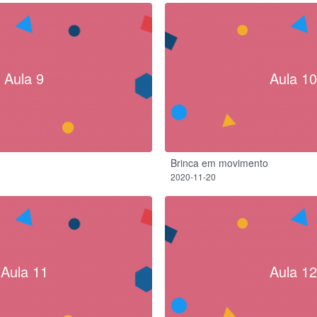
Aula 9
Aula 10
Brinca em movimento
2020-11-20
Aula 11
Aula 12