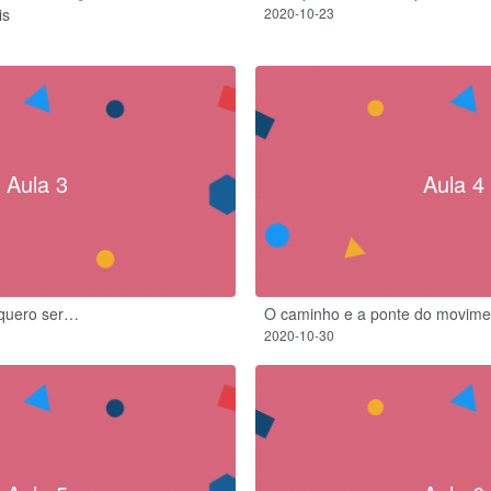
is
2020-10-23
Aula 3
Aula 4
 quero ser…
O caminho e a ponte do movime
2020-10-30