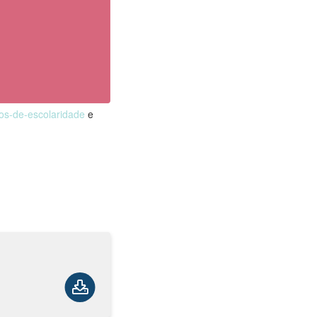
nos-de-escolaridade
e