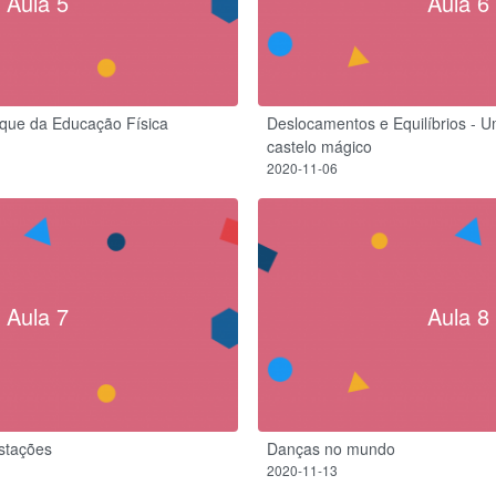
Aula 5
Aula 6
que da Educação Física
Deslocamentos e Equilíbrios - U
castelo mágico
2020-11-06
Aula 7
Aula 8
estações
Danças no mundo
2020-11-13