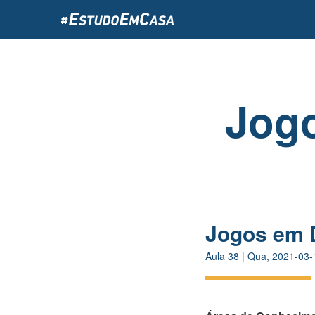
Passar
para
o
conteúdo
principal
Jog
Jogos em 
Aula
38
|
Qua, 2021-03-