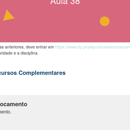
Aula
38
las anteriores, deve entrar em
https://www.rtp.pt/play/estudoemcasa/a
ridade e a disciplina.
ecursos Complementares
locamento
ento.