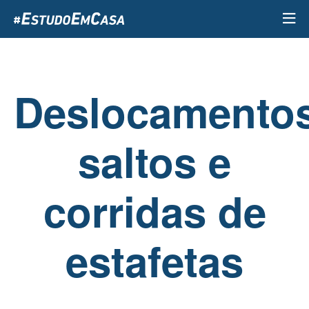
Passar
para
o
conteúdo
principal
Deslocamentos
saltos e
corridas de
estafetas