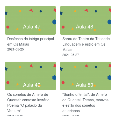
Aula 47
Aula 48
Desfecho da intriga principal
Sarau do Teatro da Trindade
em Os Maias
Linguagem e estilo em Os
2021-05-25
Maias
2021-05-27
Aula 49
Aula 50
Os sonetos de Antero de
"Sonho oriental", de Antero
Quental: contexto literário.
de Quental. Temas, motivos
Poema "O palácio da
e estilo dos sonetos
Ventura"
anterianos
2021-06-01
2021-06-08