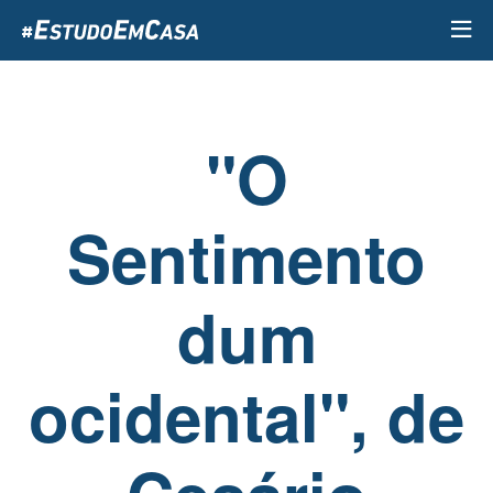
Passar
para
o
conteúdo
principal
"O
Sentimento
dum
ocidental", de