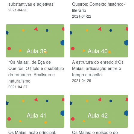
substantivas e adjetivas
Queirós: Contexto histórico-
2021-04-20
literário
2021-04-22
Aula 39
Aula 40
"Os Maias", de Eça de
A estrutura do enredo d'Os
Queirós: O título e o subtítulo
Maias: articulação entre o
do romance. Realismo e
tempo e a ação
naturalismo
2021-04-29
2021-04-27
Aula 41
Aula 42
Os Maias: ação principal.
Os Maias: o episódio do