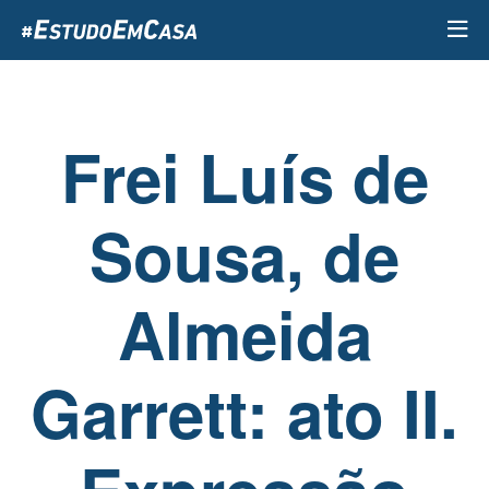
Passar
para
o
conteúdo
principal
Frei Luís de
Sousa, de
Almeida
Garrett: ato II.