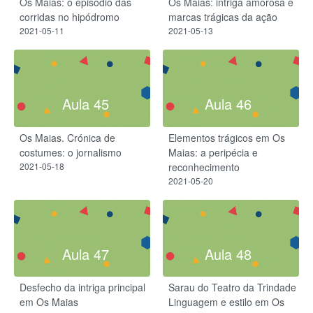
Os Maias: o episódio das
Os Maias: intriga amorosa e
corridas no hipódromo
marcas trágicas da ação
2021-05-11
2021-05-13
Aula 45
Aula 46
Os Maias. Crónica de
Elementos trágicos em Os
costumes: o jornalismo
Maias: a peripécia e
2021-05-18
reconhecimento
2021-05-20
Aula 47
Aula 48
Desfecho da intriga principal
Sarau do Teatro da Trindade
em Os Maias
Linguagem e estilo em Os