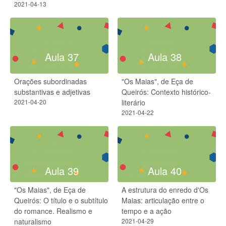
2021-04-13
Aula 37
Aula 38
Orações subordinadas
"Os Maias", de Eça de
substantivas e adjetivas
Queirós: Contexto histórico-
2021-04-20
literário
2021-04-22
Aula 39
Aula 40
"Os Maias", de Eça de
A estrutura do enredo d'Os
Queirós: O título e o subtítulo
Maias: articulação entre o
do romance. Realismo e
tempo e a ação
naturalismo
2021-04-29