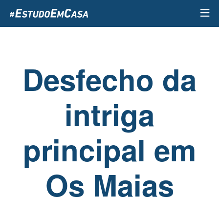
Passar
para
o
conteúdo
principal
Desfecho da
intriga
principal em
Os Maias