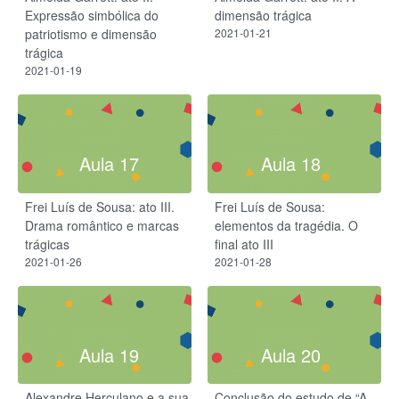
Expressão simbólica do
dimensão trágica
patriotismo e dimensão
2021-01-21
trágica
2021-01-19
Aula 17
Aula 18
Frei Luís de Sousa: ato III.
Frei Luís de Sousa:
Drama romântico e marcas
elementos da tragédia. O
trágicas
final ato III
2021-01-26
2021-01-28
Aula 19
Aula 20
Alexandre Herculano e a sua
Conclusão do estudo de “A