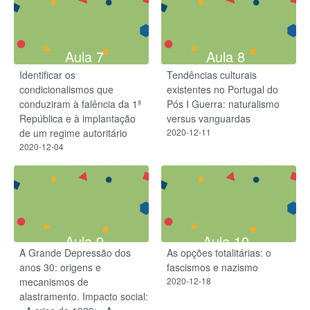
Aula 7
Aula 8
Identificar os
Tendências culturais
condicionalismos que
existentes no Portugal do
conduziram à falência da 1ª
Pós I Guerra: naturalismo
República e à implantação
versus vanguardas
de um regime autoritário
2020-12-11
2020-12-04
Aula 9
Aula 10
A Grande Depressão dos
As opções totalitárias: o
anos 30: origens e
fascismos e nazismo
mecanismos de
2020-12-18
alastramento. Impacto social: