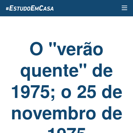
Passar
para
o
conteúdo
principal
O "verão
quente" de
1975; o 25 de
novembro de