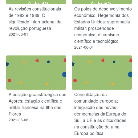
Aula 49
Aula 50
As revisões constitucionais
Os polos do desenvolvimento
de 1982 e 1989. O
económico. Hegemonia dos
significado internacional da
Estados Unidos: supremacia
revolução portuguesa
militar, prosperidade
2021-06-01
económica, dinamismo
científico e tecnológico
2021-06-04
Aula 51
Aula 52
A posição geoestratégica dos
Consolidação da
Açores: estação científica e
comunidade europeia;
militar francesa na Ilha das
integração das novas
Flores
democracias da Europa do
2021-06-08
Sul; a UE e as dificuldades
na constituição de uma
Europa política