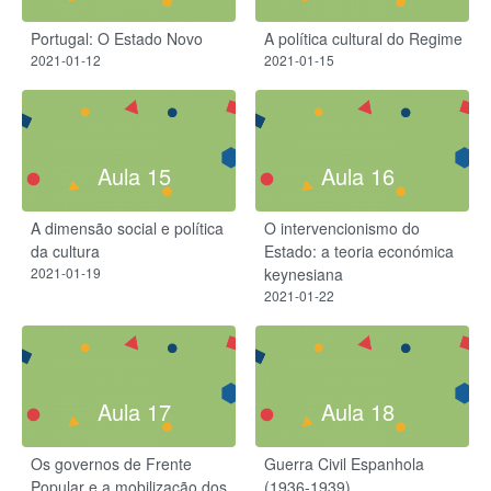
Portugal: O Estado Novo
A política cultural do Regime
2021-01-12
2021-01-15
Aula 15
Aula 16
A dimensão social e política
O intervencionismo do
da cultura
Estado: a teoria económica
2021-01-19
keynesiana
2021-01-22
Aula 17
Aula 18
Os governos de Frente
Guerra Civil Espanhola
Popular e a mobilização dos
(1936-1939)