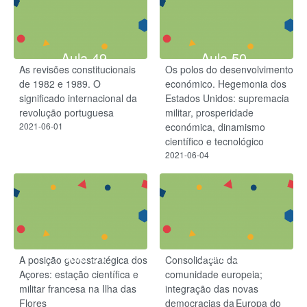
Aula 49
Aula 50
As revisões constitucionais
Os polos do desenvolvimento
de 1982 e 1989. O
económico. Hegemonia dos
significado internacional da
Estados Unidos: supremacia
revolução portuguesa
militar, prosperidade
2021-06-01
económica, dinamismo
científico e tecnológico
2021-06-04
Aula 51
Aula 52
A posição geoestratégica dos
Consolidação da
Açores: estação científica e
comunidade europeia;
militar francesa na Ilha das
integração das novas
Flores
democracias da Europa do