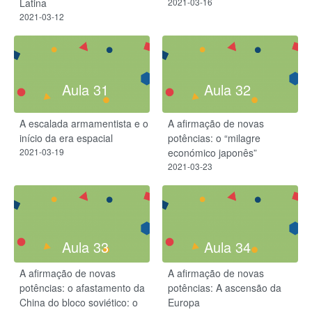
Latina
2021-03-16
2021-03-12
Aula 31
Aula 32
A escalada armamentista e o
A afirmação de novas
início da era espacial
potências: o “milagre
2021-03-19
económico japonês”
2021-03-23
Aula 33
Aula 34
A afirmação de novas
A afirmação de novas
potências: o afastamento da
potências: A ascensão da
China do bloco soviético: o
Europa