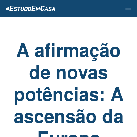
Passar
para
o
conteúdo
principal
A afirmação
de novas
potências: A
ascensão da