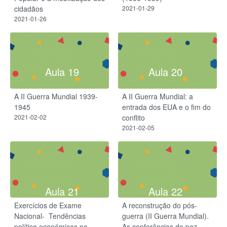
cidadãos
2021-01-29
2021-01-26
Aula 19
Aula 20
A II Guerra Mundial 1939-
A II Guerra Mundial: a
1945​
entrada dos EUA e o fim do
2021-02-02
conflito
2021-02-05
Aula 21
Aula 22
Exercícios de Exame
A reconstrução do pós-
Nacional- ​ Tendências
guerra (II Guerra Mundial).
político económicas no
As conferências de paz