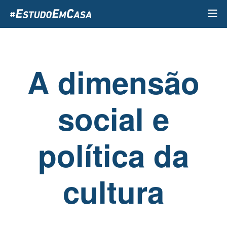
Passar
para
o
conteúdo
principal
A dimensão
social e
política da
cultura