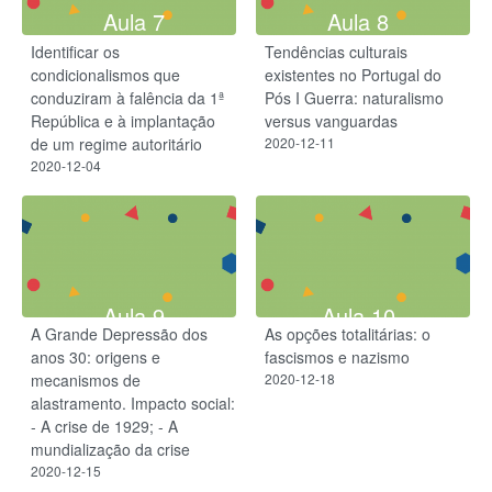
Aula 7
Aula 8
Identificar os
Tendências culturais
condicionalismos que
existentes no Portugal do
conduziram à falência da 1ª
Pós I Guerra: naturalismo
República e à implantação
versus vanguardas
de um regime autoritário
2020-12-11
2020-12-04
Aula 9
Aula 10
A Grande Depressão dos
As opções totalitárias: o
anos 30: origens e
fascismos e nazismo
mecanismos de
2020-12-18
alastramento. Impacto social:
- A crise de 1929; - A
mundialização da crise
2020-12-15