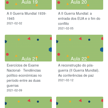
Aula 19
Aula 20
A II Guerra Mundial 1939-
A II Guerra Mundial: a
1945​
entrada dos EUA e o fim do
2021-02-02
conflito
2021-02-05
Aula 21
Aula 22
Exercícios de Exame
A reconstrução do pós-
Nacional- ​ Tendências
guerra (II Guerra Mundial).
político económicas no
As conferências de paz
período entre as duas
2021-02-12
guerras
2021-02-09