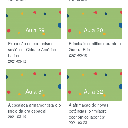
Aula 29
Aula 30
Expansão do comunismo
Principais conflitos durante a
soviético: China e América
Guerra Fria
Latina
2021-03-16
2021-03-12
Aula 31
Aula 32
A escalada armamentista e o
A afirmação de novas
início da era espacial
potências: o “milagre
2021-03-19
económico japonês”
2021-03-23