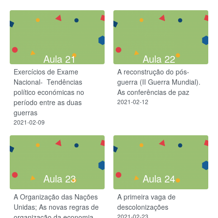
Aula 21
Aula 22
Exercícios de Exame
A reconstrução do pós-
Nacional- ​ Tendências
guerra (II Guerra Mundial).
político económicas no
As conferências de paz
período entre as duas
2021-02-12
guerras
2021-02-09
Aula 23
Aula 24
A Organização das Nações
A primeira vaga de
Unidas; As novas regras de
descolonizações
organização da economia
2021-02-23