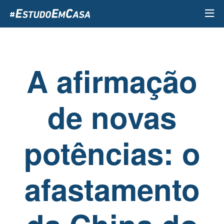
Passar
para
o
conteúdo
principal
A afirmação
de novas
potências: o
afastamento