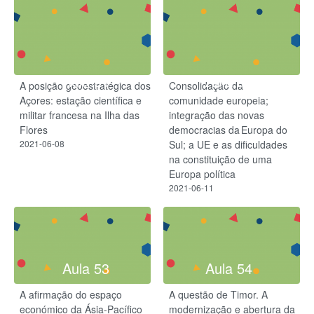
Aula 51
Aula 52
A posição geoestratégica dos
Consolidação da
Açores: estação científica e
comunidade europeia;
militar francesa na Ilha das
integração das novas
Flores
democracias da Europa do
2021-06-08
Sul; a UE e as dificuldades
na constituição de uma
Europa política
2021-06-11
Aula 53
Aula 54
A afirmação do espaço
A questão de Timor. A
económico da Ásia-Pacífico
modernização e abertura da