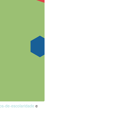
nos-de-escolaridade
e