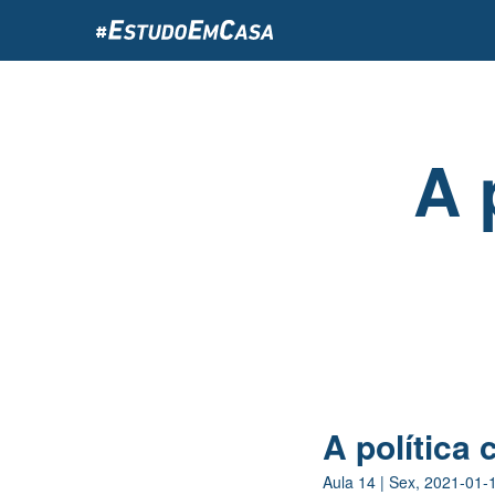
Passar
para
o
conteúdo
principal
A 
A política 
Aula
14
|
Sex, 2021-01-