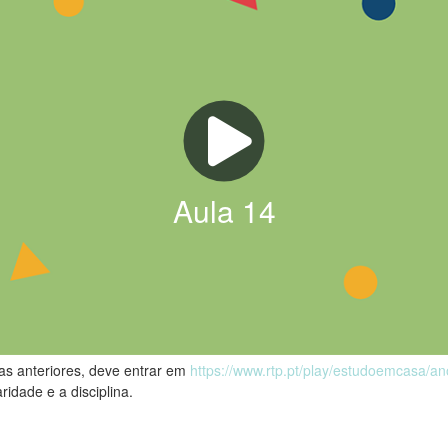
Aula
14
las anteriores, deve entrar em
https://www.rtp.pt/play/estudoemcasa/a
ridade e a disciplina.