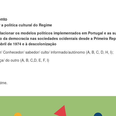
ento
r a política cultural do Regime
elacionar os modelos políticos implementados em Portugal e as s
o da democracia nas sociedades ocidentais desde a Primeira Rep
bril de 1974 e à descolonização
r/ Conhecedor/ sabedor/ culto/ informado/autónomo (A, B, C, D, H, I);
a/ do outro (A, B, C,D, E, F, I)
gime.