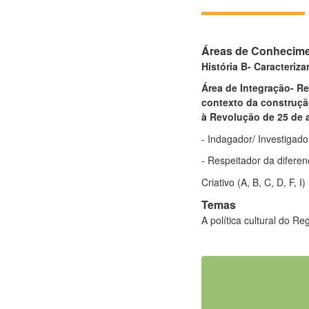
Áreas de Conhecim
História B- Caracteriza
Área de Integração- R
contexto da construçã
à Revolução de 25 de a
- Indagador/ Investigado
- Respeitador da diferenç
Criativo (A, B, C, D, F, I)
Temas
A política cultural do Re