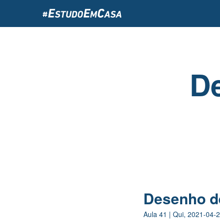
Passar
para
o
conteúdo
principal
D
Desenho de
Aula
41
|
Qui, 2021-04-2