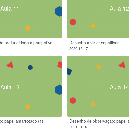
Aula 11
Aula 12
de profundidade e perspetiva
Desenho à vista: sapatilhas
2020-12-17
Aula 13
Aula 14
: papel amarrotado (1)
Desenho de observação: papel 
2021-01-07