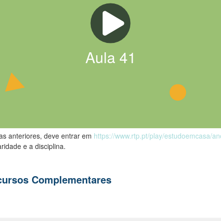
Aula
41
las anteriores, deve entrar em
https://www.rtp.pt/play/estudoemcasa/a
ridade e a disciplina.
ecursos Complementares