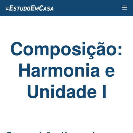
Passar
para
o
conteúdo
principal
Composição:
Harmonia e
Unidade I